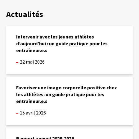
Actualités
I
n
Intervenir avec les jeunes athlètes
t
d’aujourd’hui : un guide pratique pour les
e
entraîneur.e.s
r
v
22 mai 2026
e
n
i
F
r
a
Favoriser une image corporelle positive chez
a
v
les athlètes: un guide pratique pour les
v
o
entraîneur.e.s
e
r
c
i
15 avril 2026
l
s
e
e
s
r
R
j
u
a
Rapport annuel 2025-2026