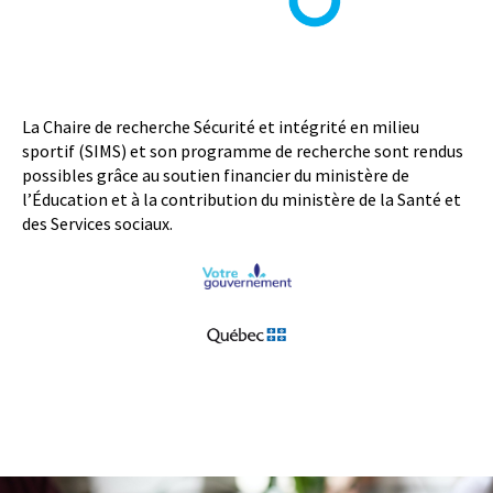
o
a
c
r
î
u
t
n
r
i
e
i
f
u
t
r
a
La Chaire de recherche Sécurité et intégrité en milieu
.
i
sportif (SIMS) et son programme de recherche sont rendus
e
r
possibles grâce au soutien financier du ministère de
.
e
l’Éducation et à la contribution du ministère de la Santé et
s
des Services sociaux.