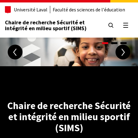
Aller
Université Laval
Faculté des sciences de l'éducation
au
contenu
Chaire de recherche Sécurité et
principal
Ouvrir
intégrité en milieu sportif (SIMS)
Chaire de recherche Sécurité
et intégrité en milieu sportif
(SIMS)