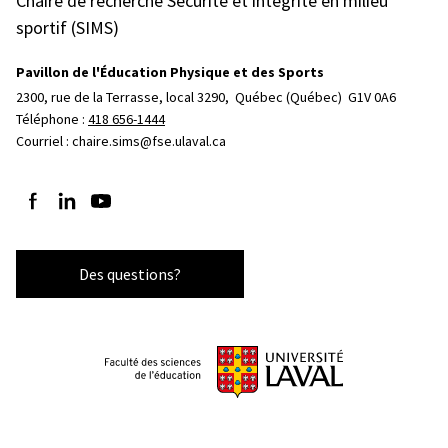
Chaire de recherche Sécurité et intégrité en milieu
sportif (SIMS)
Pavillon de l'Éducation Physique et des Sports
2300, rue de la Terrasse, local 3290, 
Québec (Québec)  G1V 0A6
Téléphone : 
418 656-1444
Courriel :
chaire.sims@fse.ulaval.ca
Suivez-nous sur Facebook
Suivez-nous sur LinkedIn
Suivez-nous sur YouTube
Des questions?