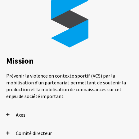
Mission
Prévenir la violence en contexte sportif (VCS) par la
mobilisation d’un partenariat permettant de soutenir la
production et la mobilisation de connaissances sur cet
enjeu de société important.
Axes
Surveillance
Comité directeur
Cet axe vise à approfondir, à élargir et à accroître les