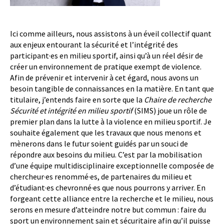
Anabelle Viau-Guay
, Doyenne, Faculté des
sciences de l’éducation, Université Laval
Ici comme ailleurs, nous assistons à un éveil collectif quant
aux enjeux entourant la sécurité et l’intégrité des
participant·es en milieu sportif, ainsi qu’à un réel désir de
créer un environnement de pratique exempt de violence.
Afin de prévenir et intervenir à cet égard, nous avons un
besoin tangible de connaissances en la matière. En tant que
titulaire, j’entends faire en sorte que la
Chaire de recherche
Sécurité et intégrité en milieu sportif
(SIMS) joue un rôle de
premier plan dans la lutte à la violence en milieu sportif. Je
souhaite également que les travaux que nous menons et
mènerons dans le futur soient guidés par un souci de
répondre aux besoins du milieu. C’est par la mobilisation
d’une équipe multidisciplinaire exceptionnelle composée de
chercheur·es renommé·es, de partenaires du milieu et
d’étudiant·es chevronné·es que nous pourrons y arriver. En
forgeant cette alliance entre la recherche et le milieu, nous
serons en mesure d’atteindre notre but commun : faire du
sport un environnement sain et sécuritaire afin qu’il puisse