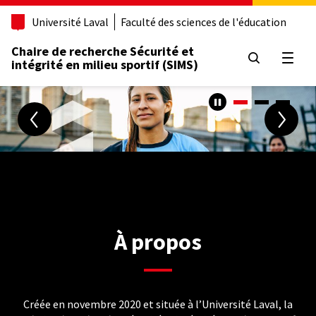
Aller
Université Laval
Faculté des sciences de l'éducation
au
contenu
Chaire de recherche Sécurité et
principal
Ouvrir
intégrité en milieu sportif (SIMS)
À propos
Créée en novembre 2020 et située à l’Université Laval, la