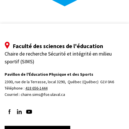
Faculté des sciences de l'éducation
Chaire de recherche Sécurité et intégrité en milieu
sportif (SIMS)
Pavillon de l'Éducation Physique et des Sports
2300, rue de la Terrasse, local 3290, 
Québec (Québec)  G1V 0A6
Téléphone : 
418 656-1444
Courriel :
chaire.sims@fse.ulaval.ca
Suivez-nous sur Facebook
Suivez-nous sur LinkedIn
Suivez-nous sur YouTube