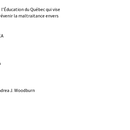
 l’Éducation du Québec qui vise
révenir la maltraitance envers
EA
A
ndrea J. Woodburn