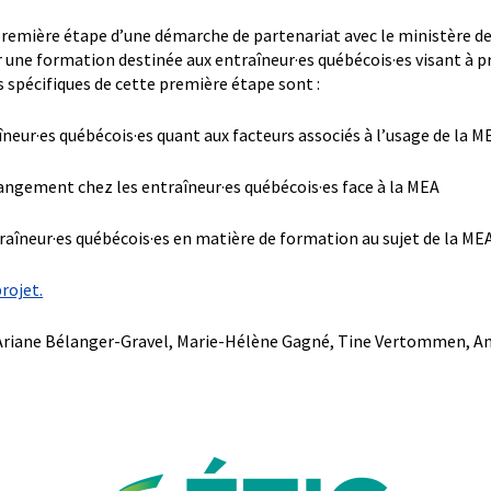
première étape d’une démarche de partenariat avec le ministère de
r une formation destinée aux entraîneur·es québécois·es visant à p
s spécifiques de cette première étape sont :
raîneur·es québécois·es quant aux facteurs associés à l’usage de la M
changement chez les entraîneur·es québécois·es face à la MEA
ntraîneur·es québécois·es en matière de formation au sujet de la ME
rojet.
riane Bélanger-Gravel, Marie-Hélène Gagné, Tine Vertommen, A