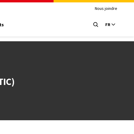
Nous joindre
ts
FR
TIC)