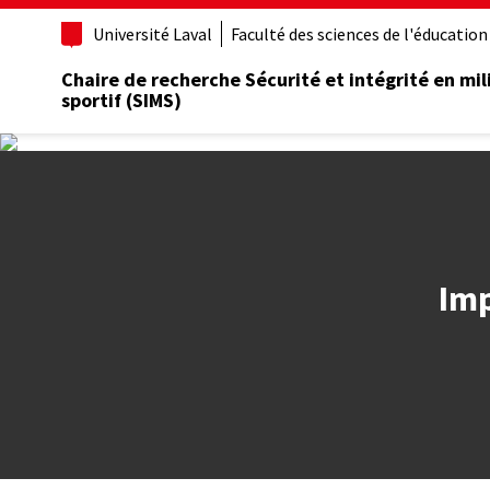
Aller
Université Laval
Faculté des sciences de l'éducation
au
contenu
Chaire de recherche Sécurité et intégrité en mil
principal
sportif (SIMS)
Imp